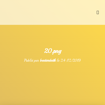
L’Oyster Bar 64
Galerie photos
20.png
Publié par
bentardeitk
le
24/12/2019