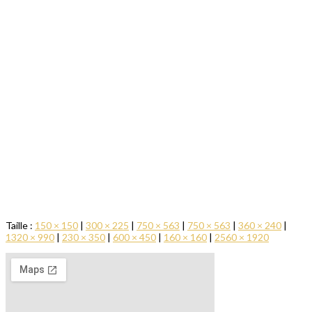
Taille :
150 × 150
|
300 × 225
|
750 × 563
|
750 × 563
|
360 × 240
|
1320 × 990
|
230 × 350
|
600 × 450
|
160 × 160
|
2560 × 1920