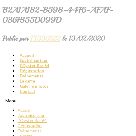
B2A1A182-B598-44F6-AFAF-
036F355D099D
Publié par
FF330222
le
13/02/2020
Accueil
L’ostréiculteur
L’Oyster Bar 64
Dégustation
Événements
La carte
Galerie photos
Contact
Menu
Accueil
L’ostréiculteur
L’Oyster Bar 64
Dégustation
Événements
La carte