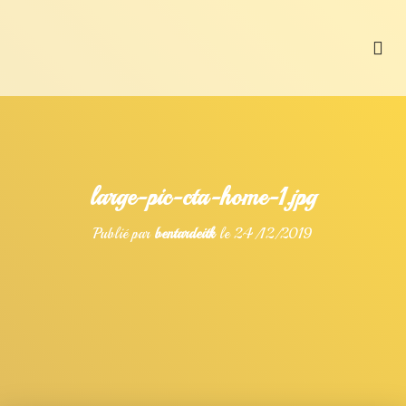
L’Oyster Bar 64
Galerie photos
large-pic-cta-home-1.jpg
Publié par
bentardeitk
le
24/12/2019